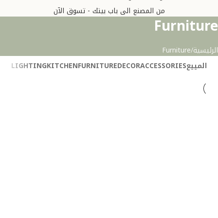
من المصنع الى باب بيتك - تسوق الآن
Furniture
الرئيسية
Furniture
المييع
ACCESSORIES
DECOR
FURNITURE
KITCHEN
LIGHTING
Furniture
Netus eu mollis hac dignis
Furniture
A lacus bibendum pulvinar