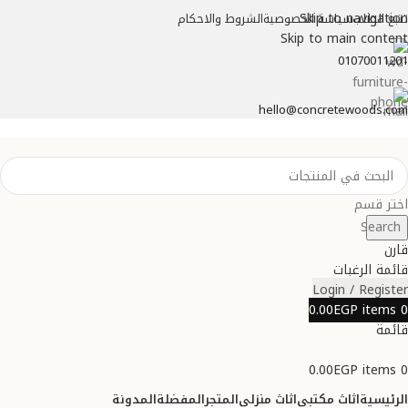
Skip to navigation
تتبع الطلب
سياسة الخصوصية
الشروط والاحكام
Skip to main content
01070011201
hello@concretewoods.com
اختر قسم
Search
قارن
قائمة الرغبات
Login / Register
0.00
EGP
items
0
قائمة
0.00
EGP
items
0
الرئيسية
اثاث مكتبي
اثاث منزلي
المتجر
المفضلة
المدونة