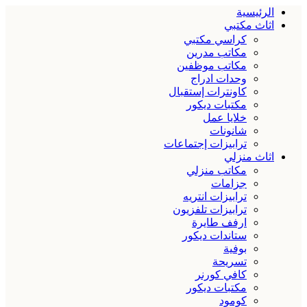
الرئيسية
اثاث مكتبي
كراسي مكتبي
مكاتب مدرين
مكاتب موظفين
وحدات ادراج
كاونترات إستقبال
مكتبات ديكور
خلايا عمل
شانونات
ترابيزات إجتماعات
اثاث منزلي
مكاتب منزلي
جزامات
ترابيزات انتريه
ترابيزات تلفزيون
ارفف طايرة
ستاندات ديكور
بوفية
تسريحة
كافي كورنر
مكتبات ديكور
كومود