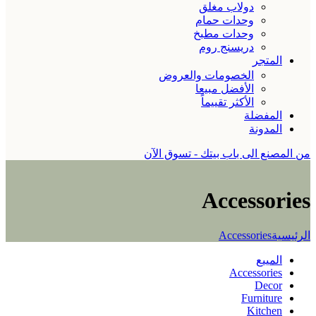
دولاب مغلق
وحدات حمام
وحدات مطبخ
دريسنج روم
المتجر
الخصومات والعروض
الأفضل مبيعا
الأكثر تقييماً
المفضلة
المدونة
من المصنع الى باب بيتك - تسوق الآن
Accessories
الرئيسية
Accessories
المييع
Accessories
Decor
Furniture
Kitchen