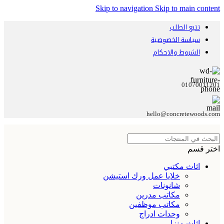
Skip to navigation
Skip to main content
تتبع الطلب
سياسة الخصوصية
الشروط والاحكام
01070011201
hello@concretewoods.com
اختر قسم
اثاث مكتبي
خلايا عمل ورك استيشن
شانونات
مكاتب مدرين
مكاتب موظفين
وحدات ادراج
اثاث منزلي