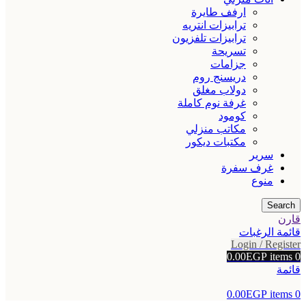
ارفف طايرة
ترابيزات انتريه
ترابيزات تلفزيون
تسريحة
جزامات
دريسنج روم
دولاب مغلق
غرفة نوم كاملة
كومود
مكاتب منزلي
مكتبات ديكور
سرير
غرف سفرة
منوع
Search
قارن
قائمة الرغبات
Login / Register
0.00
EGP
items
0
قائمة
0.00
EGP
items
0