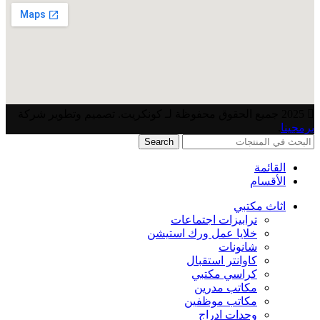
2025 جميع الحقوق محفوظة لـ كونكريت. تصميم وتطوير شركة
برمجينا
.
Search
القائمة
الأقسام
اثاث مكتبي
ترابيزات اجتماعات
خلايا عمل ورك استيشن
شانونات
كاوانتر استقبال
كراسي مكتبي
مكاتب مدرين
مكاتب موظفين
وحدات ادراج