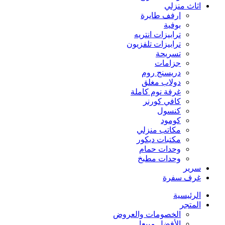
اثاث منزلي
ارفف طايرة
بوفية
ترابيزات انتريه
ترابيزات تلفزيون
تسريحة
جزامات
دريسنج روم
دولاب مغلق
غرفة نوم كاملة
كافي كورنر
كنسول
كومود
مكاتب منزلي
مكتبات ديكور
وحدات حمام
وحدات مطبخ
سرير
غرف سفرة
الرئيسية
المتجر
الخصومات والعروض
الأفضل مبيعا