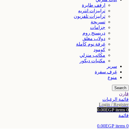
ارفف طايرة
ترابيزات انتريه
ترابيزات تلفزيون
تسريحة
جزامات
دريسنج روم
دولاب مغلق
غرفة نوم كاملة
كومود
مكاتب منزلي
مكتبات ديكور
سرير
غرف سفرة
منوع
Search
قارن
قائمة الرغبات
Login / Register
0.00
EGP
items
0
قائمة
0.00
EGP
items
0