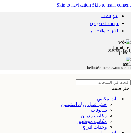
Skip to navigation
Skip to main content
تتبع الطلب
سياسة الخصوصية
الشروط والاحكام
01070011201
hello@concretewoods.com
اختر قسم
اثاث مكتبي
خلايا عمل ورك استيشن
شانونات
مكاتب مدرين
مكاتب موظفين
وحدات ادراج
اثاث منزلي