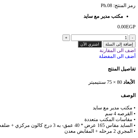
رمز المنتج:
Ph.08
مكتب مدير مع سايد
0.00
EGP
إضافة إلى السلة
اشتري الآن
اضف الى المقارنة
أضف الى المفضلة
تفاصيل المنتج
الأبعاد
80 × 75 سنتيميتر
الوصف
• مكتب مدير مع سايد
• القرصه 4 سم
• مقاسات المكتب متعددة
• السايد مقاس 165 عرض * 40 عمق- به 3 درج كالون مركزي + ضلفه + فراغ برف
• المجري 2 مرحله + المقابض معدن