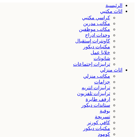
الرئيسية
اثاث مكتبي
كراسي مكتبي
مكاتب مدرين
مكاتب موظفين
وحدات ادراج
كاونترات إستقبال
مكتبات ديكور
خلايا عمل
شانونات
ترابيزات إجتماعات
اثاث منزلي
مكاتب منزلي
جزامات
ترابيزات انتريه
ترابيزات تلفزيون
ارفف طايرة
ستاندات ديكور
بوفية
تسريحة
كافي كورنر
مكتبات ديكور
كومود