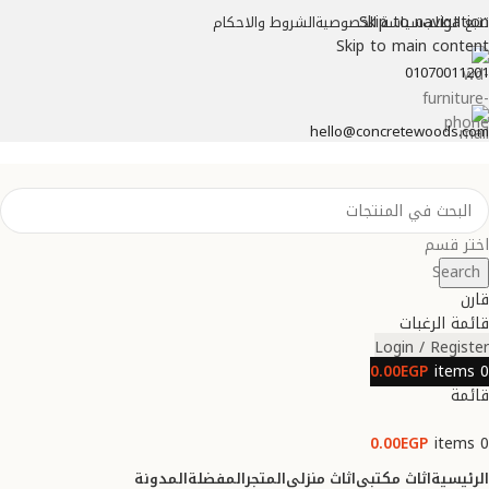
Skip to navigation
تتبع الطلب
سياسة الخصوصية
الشروط والاحكام
Skip to main content
01070011201
hello@concretewoods.com
اختر قسم
Search
قارن
قائمة الرغبات
Login / Register
0.00
EGP
items
0
قائمة
0.00
EGP
items
0
الرئيسية
اثاث مكتبي
اثاث منزلي
المتجر
المفضلة
المدونة