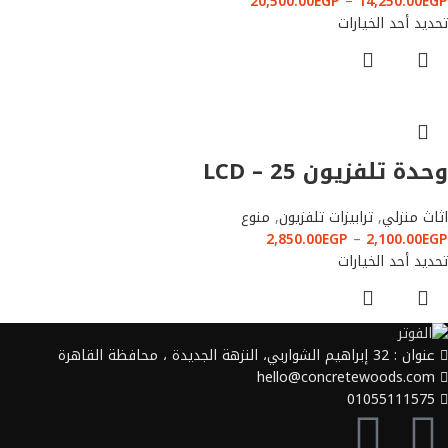
20,500.00
EGP
–
14,250.00
EGP
تحديد أحد الخيارات
وحدة تلفزيون LCD – 25
اثاث منزلي
,
ترابيزات تلفزيون
,
منوع
2,850.00
EGP
–
2,100.00
EGP
تحديد أحد الخيارات
عنوان : 32 إبراهيم الشواربي، النزهة الجديدة ، محافظة القاهرة
hello@concretewoods.com
01055111575