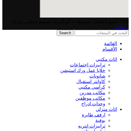
2025 جميع الحقوق محفوظة لـ كونكريت. تصميم وتطوير شركة
برمجينا
.
Search
القائمة
الأقسام
اثاث مكتبي
ترابيزات اجتماعات
خلايا عمل ورك استيشن
شانونات
كاوانتر استقبال
كراسي مكتبي
مكاتب مدرين
مكاتب موظفين
وحدات ادراج
اثاث منزلي
ارفف طايرة
بوفية
ترابيزات انتريه