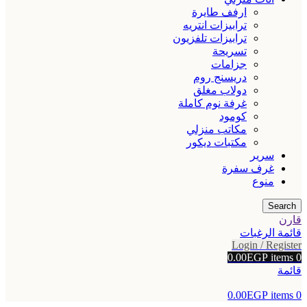
ارفف طايرة
ترابيزات انتريه
ترابيزات تلفزيون
تسريحة
جزامات
دريسنج روم
دولاب مغلق
غرفة نوم كاملة
كومود
مكاتب منزلي
مكتبات ديكور
سرير
غرف سفرة
منوع
Search
قارن
قائمة الرغبات
Login / Register
0.00
EGP
items
0
قائمة
0.00
EGP
items
0