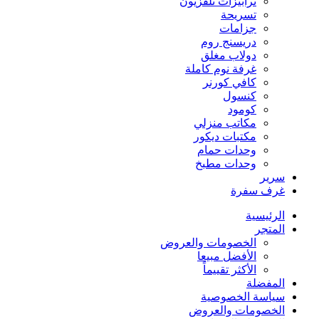
ترابيزات تلفزيون
تسريحة
جزامات
دريسنج روم
دولاب مغلق
غرفة نوم كاملة
كافي كورنر
كنسول
كومود
مكاتب منزلي
مكتبات ديكور
وحدات حمام
وحدات مطبخ
سرير
غرف سفرة
الرئيسية
المتجر
الخصومات والعروض
الأفضل مبيعا
الأكثر تقييماً
المفضلة
سياسة الخصوصية
الخصومات والعروض