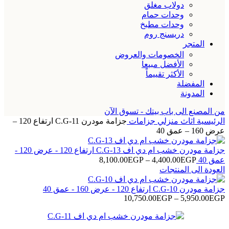
دولاب مغلق
وحدات حمام
وحدات مطبخ
دريسنج روم
المتجر
الخصومات والعروض
الأفضل مبيعا
الأكثر تقييماً
المفضلة
المدونة
من المصنع الى باب بيتك - تسوق الآن
الرئيسية
اثاث منزلي
جزامات
جزامة مودرن C.G-11 ارتفاع 120 –
عرض 160 – عمق 40
جزامة مودرن خشب ام دي اف C.G-13 ارتفاع 120 - عرض 120 -
نطاق
عمق 40
EGP
4,400.00
–
EGP
8,100.00
السعر:
العودة الى المنتجات
من
جزامة مودرن C.G-10 ارتفاع 120 - عرض 160 - عمق 40
خلال
EGP
5,950.00
–
EGP
10,750.00
نطاق
السعر:
من