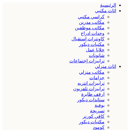
الرئيسية
اثاث مكتبي
كراسي مكتبي
مكاتب مدرين
مكاتب موظفين
وحدات ادراج
كاونترات إستقبال
مكتبات ديكور
خلايا عمل
شانونات
ترابيزات إجتماعات
اثاث منزلي
مكاتب منزلي
جزامات
ترابيزات انتريه
ترابيزات تلفزيون
ارفف طايرة
ستاندات ديكور
بوفية
تسريحة
كافي كورنر
مكتبات ديكور
كومود