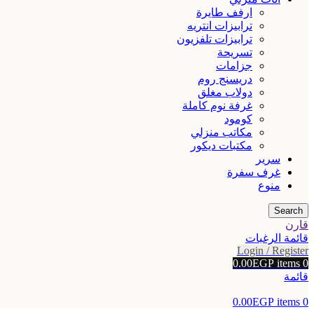
ارفف طايرة
ترابيزات انتريه
ترابيزات تلفزيون
تسريحة
جزامات
دريسنج روم
دولاب مغلق
غرفة نوم كاملة
كومود
مكاتب منزلي
مكتبات ديكور
سرير
غرف سفرة
منوع
Search
قارن
قائمة الرغبات
Login / Register
0.00
EGP
items
0
قائمة
0.00
EGP
items
0