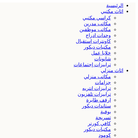
الرئيسية
اثاث مكتبي
كراسي مكتبي
مكاتب مدرين
مكاتب موظفين
وحدات ادراج
كاونترات إستقبال
مكتبات ديكور
خلايا عمل
شانونات
ترابيزات إجتماعات
اثاث منزلي
مكاتب منزلي
جزامات
ترابيزات انتريه
ترابيزات تلفزيون
ارفف طايرة
ستاندات ديكور
بوفية
تسريحة
كافي كورنر
مكتبات ديكور
كومود