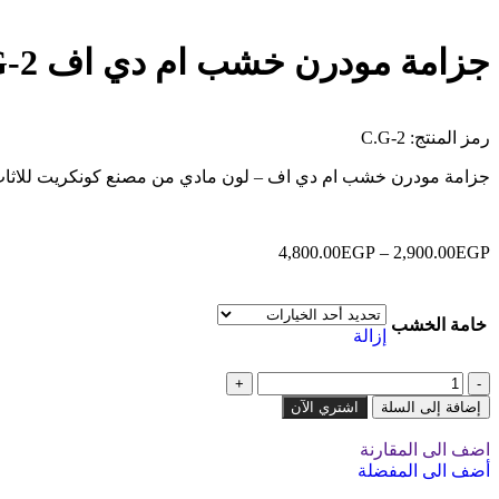
جزامة مودرن خشب ام دي اف C.G-2 ارتفاع 90 – عرض80 – عمق 40
رمز المنتج:
C.G-2
جزامة مودرن خشب ام دي اف – لون مادي من مصنع كونكريت للاثاث
4,800.00
EGP
–
2,900.00
EGP
خامة الخشب
إزالة
إضافة إلى السلة
اشتري الآن
اضف الى المقارنة
أضف الى المفضلة