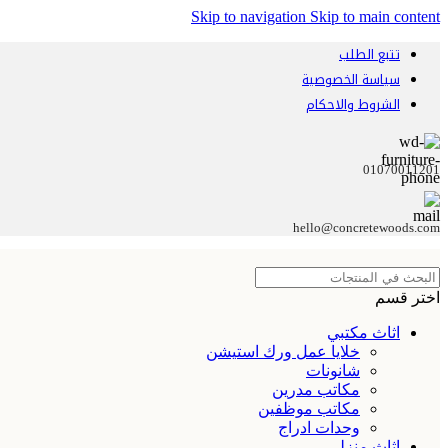
Skip to navigation
Skip to main content
تتبع الطلب
سياسة الخصوصية
الشروط والاحكام
01070011201
hello@concretewoods.com
اختر قسم
اثاث مكتبي
خلايا عمل ورك استيشن
شانونات
مكاتب مدرين
مكاتب موظفين
وحدات ادراج
اثاث منزلي