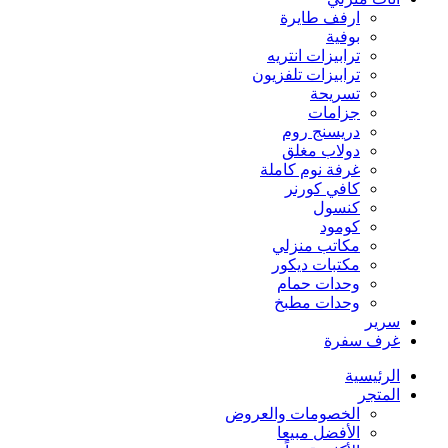
ارفف طايرة
بوفية
ترابيزات انتريه
ترابيزات تلفزيون
تسريحة
جزامات
دريسنج روم
دولاب مغلق
غرفة نوم كاملة
كافي كورنر
كنسول
كومود
مكاتب منزلي
مكتبات ديكور
وحدات حمام
وحدات مطبخ
سرير
غرف سفرة
الرئيسية
المتجر
الخصومات والعروض
الأفضل مبيعا