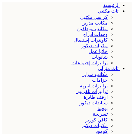
الرئيسية
اثاث مكتبي
كراسي مكتبي
مكاتب مدرين
مكاتب موظفين
وحدات ادراج
كاونترات إستقبال
مكتبات ديكور
خلايا عمل
شانونات
ترابيزات إجتماعات
اثاث منزلي
مكاتب منزلي
جزامات
ترابيزات انتريه
ترابيزات تلفزيون
ارفف طايرة
ستاندات ديكور
بوفية
تسريحة
كافي كورنر
مكتبات ديكور
كومود