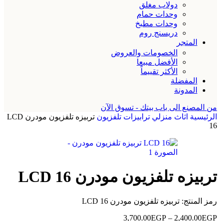
دولاب مغلق
وحدات حمام
وحدات مطبخ
دريسنج روم
المتجر
الخصومات والعروض
الأفضل مبيعا
الأكثر تقييماً
المفضلة
المدونة
من المصنع الى باب بيتك - تسوق الآن
الرئيسية
اثاث منزلي
ترابيزات تلفزيون
تربيزه تلفزيون مودرن LCD
16
تربيزه تلفزيون مودرن LCD 16
رمز المنتج:
تربيزه تلفزيون مودرن LCD 16
3,700.00
EGP
–
2,400.00
EGP