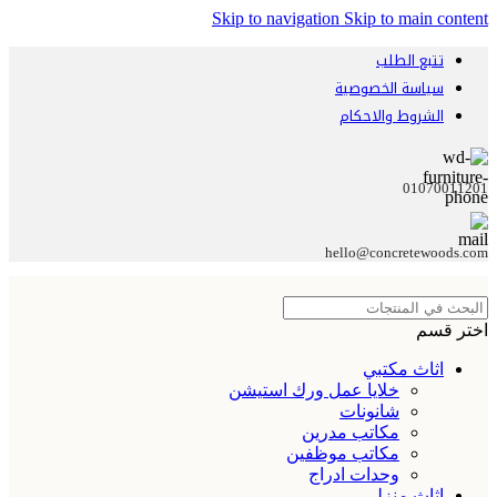
Skip to navigation
Skip to main content
تتبع الطلب
سياسة الخصوصية
الشروط والاحكام
01070011201
hello@concretewoods.com
اختر قسم
اثاث مكتبي
خلايا عمل ورك استيشن
شانونات
مكاتب مدرين
مكاتب موظفين
وحدات ادراج
اثاث منزلي