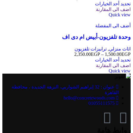
تحديد أحد الخيارات
اضف الى المقارنة
Quick view
أضف الى المفضلة
وحدة تلفزيون-أبيض ام دى اف
اثاث منزلي
,
ترابيزات تلفزيون
2,350.00
EGP
–
1,500.00
EGP
تحديد أحد الخيارات
اضف الى المقارنة
Quick view
عنوان : 32 إبراهيم الشواربي، النزهة الجديدة ، محافظة
القاهرة
hello@concretewoods.com
01055111575
روابط هامة