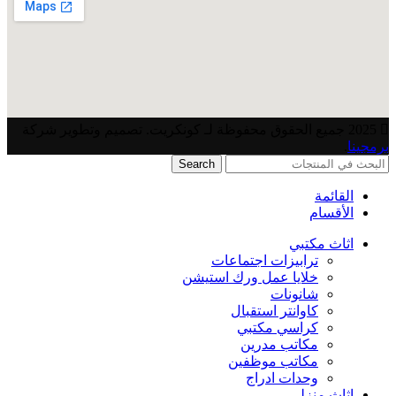
2025 جميع الحقوق محفوظة لـ كونكريت. تصميم وتطوير شركة
برمجينا
.
Search
القائمة
الأقسام
اثاث مكتبي
ترابيزات اجتماعات
خلايا عمل ورك استيشن
شانونات
كاوانتر استقبال
كراسي مكتبي
مكاتب مدرين
مكاتب موظفين
وحدات ادراج
اثاث منزلي