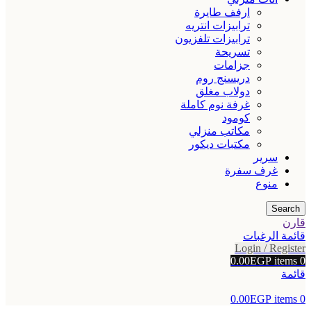
ارفف طايرة
ترابيزات انتريه
ترابيزات تلفزيون
تسريحة
جزامات
دريسنج روم
دولاب مغلق
غرفة نوم كاملة
كومود
مكاتب منزلي
مكتبات ديكور
سرير
غرف سفرة
منوع
Search
قارن
قائمة الرغبات
Login / Register
0.00
EGP
items
0
قائمة
0.00
EGP
items
0