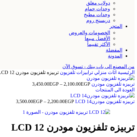
دولاب مغلق
وحدات حمام
وحدات مطبخ
دريسنج روم
المتجر
الخصومات والعروض
الأفضل مبيعا
الأكثر تقييماً
المفضلة
المدونة
من المصنع الى باب بيتك - تسوق الآن
الرئيسية
اثاث منزلي
ترابيزات تلفزيون
تربيزه تلفزيون مودرن LCD 12
تربيزه تلفزيون مودرن
EGP
2,100.00
–
EGP
3,450.00
العودة الى المنتجات
تربيزه تلفزيون مودرنLCD 14
EGP
2,200.00
–
EGP
3,500.00
تربيزه تلفزيون مودرن LCD 12