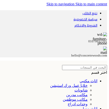
Skip to navigation
Skip to main content
تتبع الطلب
سياسة الخصوصية
الشروط والاحكام
01070011201
hello@concretewoods.com
اختر قسم
اثاث مكتبي
خلايا عمل ورك استيشن
شانونات
مكاتب مدرين
مكاتب موظفين
وحدات ادراج
اثاث منزلي