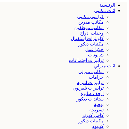
الرئيسية
اثاث مكتبي
كراسي مكتبي
مكاتب مدرين
مكاتب موظفين
وحدات ادراج
كاونترات إستقبال
مكتبات ديكور
خلايا عمل
شانونات
ترابيزات إجتماعات
اثاث منزلي
مكاتب منزلي
جزامات
ترابيزات انتريه
ترابيزات تلفزيون
ارفف طايرة
ستاندات ديكور
بوفية
تسريحة
كافي كورنر
مكتبات ديكور
كومود