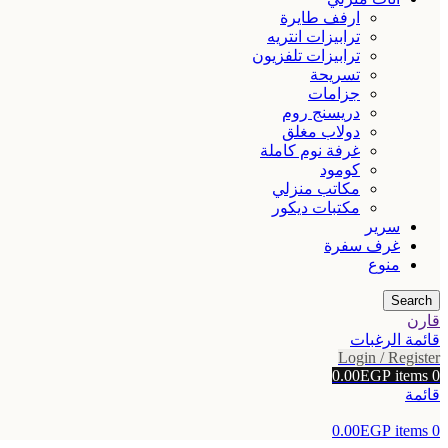
ارفف طايرة
ترابيزات انتريه
ترابيزات تلفزيون
تسريحة
جزامات
دريسنج روم
دولاب مغلق
غرفة نوم كاملة
كومود
مكاتب منزلي
مكتبات ديكور
سرير
غرف سفرة
منوع
Search
قارن
قائمة الرغبات
Login / Register
0.00
EGP
items
0
قائمة
0.00
EGP
items
0