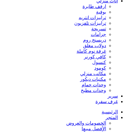
اثاث منزلي
ارفف طايرة
بوفية
ترابيزات انتريه
ترابيزات تلفزيون
تسريحة
جزامات
دريسنج روم
دولاب مغلق
غرفة نوم كاملة
كافي كورنر
كنسول
كومود
مكاتب منزلي
مكتبات ديكور
وحدات حمام
وحدات مطبخ
سرير
غرف سفرة
الرئيسية
المتجر
الخصومات والعروض
الأفضل مبيعا