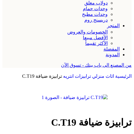
دولاب مغلق
وحدات حمام
وحدات مطبخ
دريسنج روم
المتجر
الخصومات والعروض
الأفضل مبيعا
الأكثر تقييماً
المفضلة
المدونة
من المصنع الى باب بيتك - تسوق الآن
الرئيسية
اثاث منزلي
ترابيزات انتريه
ترابيزة ضيافة C.T19
ترابيزة ضيافة C.T19