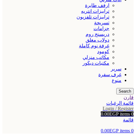
ارفف طايرة
ترابيزات انتريه
ترابيزات تلفزيون
تسريحة
جزامات
دريسنج روم
دولاب مغلق
غرفة نوم كاملة
كومود
مكاتب منزلي
مكتبات ديكور
سرير
غرف سفرة
منوع
Search
قارن
قائمة الرغبات
Login / Register
0.00
EGP
items
0
قائمة
0.00
EGP
items
0