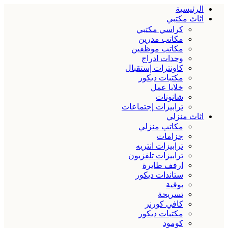
الرئيسية
اثاث مكتبي
كراسي مكتبي
مكاتب مدرين
مكاتب موظفين
وحدات ادراج
كاونترات إستقبال
مكتبات ديكور
خلايا عمل
شانونات
ترابيزات إجتماعات
اثاث منزلي
مكاتب منزلي
جزامات
ترابيزات انتريه
ترابيزات تلفزيون
ارفف طايرة
ستاندات ديكور
بوفية
تسريحة
كافي كورنر
مكتبات ديكور
كومود