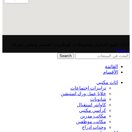
2025 جميع الحقوق محفوظة لـ كونكريت. تصميم وتطوير شركة
برمجينا
.
Search
القائمة
الأقسام
اثاث مكتبي
ترابيزات اجتماعات
خلايا عمل ورك استيشن
شانونات
كاوانتر استقبال
كراسي مكتبي
مكاتب مدرين
مكاتب موظفين
وحدات ادراج