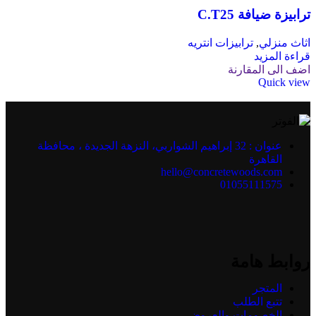
ترابيزة ضيافة C.T25
اثاث منزلي
,
ترابيزات انتريه
قراءة المزيد
اضف الى المقارنة
Quick view
عنوان : 32 إبراهيم الشواربي، النزهة الجديدة ، محافظة
القاهرة
hello@concretewoods.com
01055111575
روابط هامة
المتجر
تتبع الطلب
الخصومات والعروض