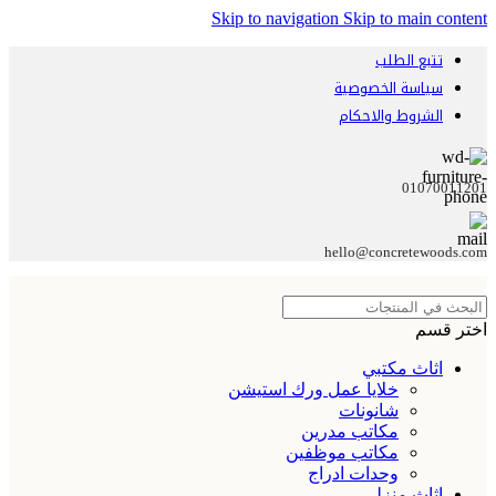
Skip to navigation
Skip to main content
تتبع الطلب
سياسة الخصوصية
الشروط والاحكام
01070011201
hello@concretewoods.com
اختر قسم
اثاث مكتبي
خلايا عمل ورك استيشن
شانونات
مكاتب مدرين
مكاتب موظفين
وحدات ادراج
اثاث منزلي