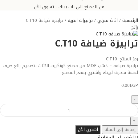
من المصنع الى باب بيتك - تسوق الآن
الرئيسية
اثاث منزلي
ترابيزات انتريه
ترابيزة ضيافة C.T10
رائج
ترابيزة ضيافة C.T10
رمز المنتج:
C.T10
ترابيزة ضيافة – خشب MDF من مصنع كونكريت للاثاث بتصميم رائع ضيف
لمسة سحرية لبيتك واشتري بسعر المصنع
0.00
EGP
إضافة إلى السلة
اشتري الآن
اضف الى المقارنة