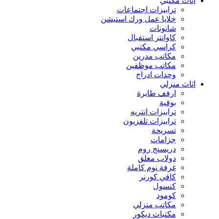
اثاث مكتبي
ترابيزات اجتماعات
خلايا عمل ورك استيشن
شانونات
كاوانتر استقبال
كراسي مكتبي
مكاتب مدرين
مكاتب موظفين
وحدات ادراج
اثاث منزلي
ارفف طايرة
بوفية
ترابيزات انتريه
ترابيزات تلفزيون
تسريحة
جزامات
دريسنج روم
دولاب مغلق
غرفة نوم كاملة
كافي كورنر
كنسول
كومود
مكاتب منزلي
مكتبات ديكور