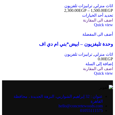
اثاث منزلي
,
ترابيزات تلفزيون
2,300.00
EGP
–
1,500.00
EGP
تحديد أحد الخيارات
اضف الى المقارنة
Quick view
أضف الى المفضلة
وحدة تليفزيون – ابيض*بني ام دي اف
اثاث منزلي
,
ترابيزات تلفزيون
0.00
EGP
إضافة إلى السلة
اضف الى المقارنة
Quick view
عنوان : 32 إبراهيم الشواربي، النزهة الجديدة ، محافظة
القاهرة
hello@concretewoods.com
01055111575