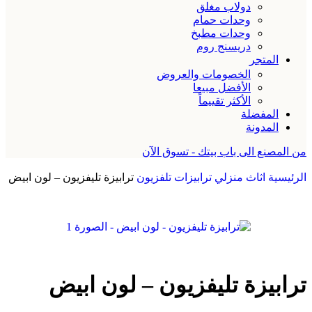
دولاب مغلق
وحدات حمام
وحدات مطبخ
دريسنج روم
المتجر
الخصومات والعروض
الأفضل مبيعا
الأكثر تقييماً
المفضلة
المدونة
من المصنع الى باب بيتك - تسوق الآن
الرئيسية
اثاث منزلي
ترابيزات تلفزيون
ترابيزة تليفزيون – لون ابيض
ترابيزة تليفزيون – لون ابيض