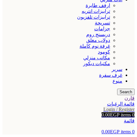
ارفف طايرة
ترابيزات انتريه
ترابيزات تلفزيون
تسريحة
جزامات
دريسنج روم
دولاب مغلق
غرفة نوم كاملة
كومود
مكاتب منزلي
مكتبات ديكور
سرير
غرف سفرة
منوع
Search
قارن
قائمة الرغبات
Login / Register
0.00
EGP
items
0
قائمة
0.00
EGP
items
0