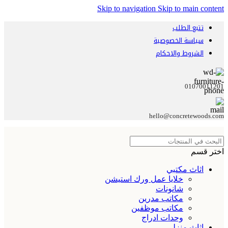
Skip to navigation
Skip to main content
تتبع الطلب
سياسة الخصوصية
الشروط والاحكام
01070011201
hello@concretewoods.com
اختر قسم
اثاث مكتبي
خلايا عمل ورك استيشن
شانونات
مكاتب مدرين
مكاتب موظفين
وحدات ادراج
اثاث منزلي