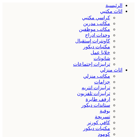
الرئيسية
اثاث مكتبي
كراسي مكتبي
مكاتب مدرين
مكاتب موظفين
وحدات ادراج
كاونترات إستقبال
مكتبات ديكور
خلايا عمل
شانونات
ترابيزات إجتماعات
اثاث منزلي
مكاتب منزلي
جزامات
ترابيزات انتريه
ترابيزات تلفزيون
ارفف طايرة
ستاندات ديكور
بوفية
تسريحة
كافي كورنر
مكتبات ديكور
كومود