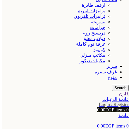
ارفف طايرة
ترابيزات انتريه
ترابيزات تلفزيون
تسريحة
جزامات
دريسنج روم
دولاب مغلق
غرفة نوم كاملة
كومود
مكاتب منزلي
مكتبات ديكور
سرير
غرف سفرة
منوع
Search
قارن
قائمة الرغبات
Login / Register
0.00
EGP
items
0
قائمة
0.00
EGP
items
0