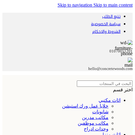
Skip to navigation
Skip to main content
تتبع الطلب
سياسة الخصوصية
الشروط والاحكام
01070011201
hello@concretewoods.com
اختر قسم
اثاث مكتبي
خلايا عمل ورك استيشن
شانونات
مكاتب مدرين
مكاتب موظفين
وحدات ادراج
اثاث منزلي