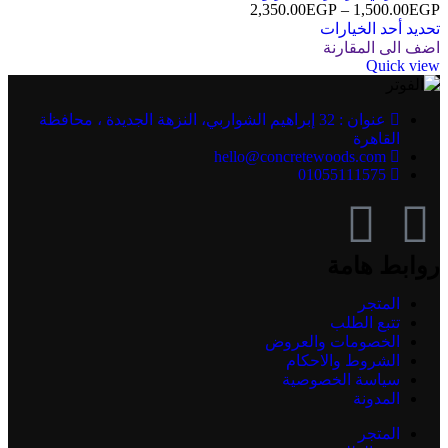
2,350.00
EGP
–
1,500.00
EGP
تحديد أحد الخيارات
اضف الى المقارنة
Quick view
عنوان : 32 إبراهيم الشواربي، النزهة الجديدة ، محافظة
القاهرة
hello@concretewoods.com
01055111575
روابط هامة
المتجر
تتبع الطلب
الخصومات والعروض
الشروط والاحكام
سياسة الخصوصية
المدونة
المتجر