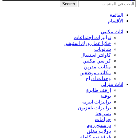
Search
القائمة
الأقسام
اثاث مكتبي
ترابيزات اجتماعات
خلايا عمل ورك استيشن
شانونات
كاوانتر استقبال
كراسي مكتبي
مكاتب مدرين
مكاتب موظفين
وحدات ادراج
اثاث منزلي
ارفف طايرة
بوفية
ترابيزات انتريه
ترابيزات تلفزيون
تسريحة
جزامات
دريسنج روم
دولاب مغلق
غرفة نوم كاملة