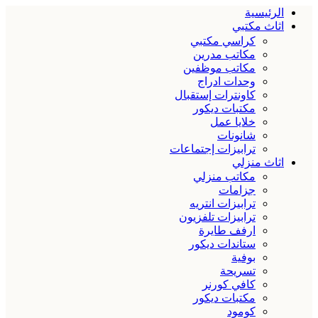
الرئيسية
اثاث مكتبي
كراسي مكتبي
مكاتب مدرين
مكاتب موظفين
وحدات ادراج
كاونترات إستقبال
مكتبات ديكور
خلايا عمل
شانونات
ترابيزات إجتماعات
اثاث منزلي
مكاتب منزلي
جزامات
ترابيزات انتريه
ترابيزات تلفزيون
ارفف طايرة
ستاندات ديكور
بوفية
تسريحة
كافي كورنر
مكتبات ديكور
كومود