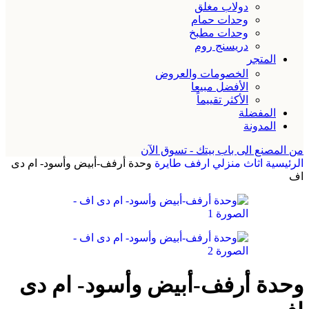
دولاب مغلق
وحدات حمام
وحدات مطبخ
دريسنج روم
المتجر
الخصومات والعروض
الأفضل مبيعا
الأكثر تقييماً
المفضلة
المدونة
من المصنع الى باب بيتك - تسوق الآن
الرئيسية
اثاث منزلي
ارفف طايرة
وحدة أرفف-أبيض وأسود- ام دى
اف
وحدة أرفف-أبيض وأسود- ام دى